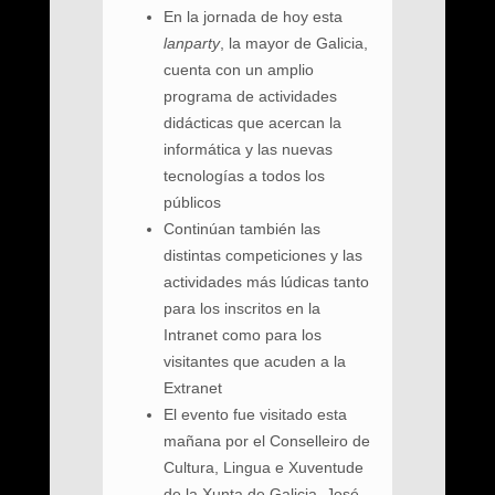
En la jornada de hoy esta
lanparty
, la mayor de Galicia,
cuenta con un amplio
programa de actividades
didácticas que acercan la
informática y las nuevas
tecnologías a todos los
públicos
Continúan también las
distintas competiciones y las
actividades más lúdicas tanto
para los inscritos en la
Intranet como para los
visitantes que acuden a la
Extranet
El evento fue visitado esta
mañana por el Conselleiro de
Cultura, Lingua e Xuventude
de la Xunta de Galicia, José