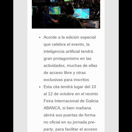
Acorde a la edición especial
que celebra el evento, la
inteligencia artificial tendrá
gran protagonismo en las
actividades, muchas de ellas
de acceso libre y otras
exclusivas para inscritos
Esta cita tendrá lugar del 10
al 12 de octubre en el recinto
Feira Internacional de Galicia
ABANCA, si bien mañana
abrirá sus puertas de forma
no oficial en su jornada
pre-
party
, para facilitar el acceso