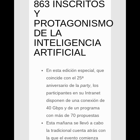
863 INSCRITOS
Y
PROTAGONISMO
DE LA
INTELIGENCIA
ARTIFICIAL
En esta edición especial, que
coincide con el 25ª
aniversario de la
party
, los
participantes en su Intranet
disponen de una conexión de
40 Gbps y de un programa
con más de 70 propuestas
Esta mañana se llevó a cabo
la tradicional cuenta atrás con
la que el evento comienza