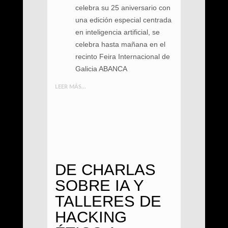
celebra su 25 aniversario con
una edición especial centrada
en inteligencia artificial, se
celebra hasta mañana en el
recinto Feira Internacional de
Galicia ABANCA
LEER MÁS...
DE CHARLAS
SOBRE IA Y
TALLERES DE
HACKING