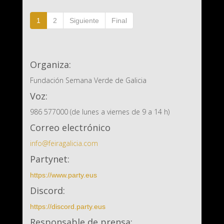
1
2
Siguiente
Final
Organiza:
Fundación Semana Verde de Galicia
Voz:
986 577000 (de lunes a viernes de 9 a 14 h)
Correo electrónico
info@feiragalicia.com
Partynet:
https://www.party.eus
Discord:
https://discord.party.eus
Responsable de prensa: