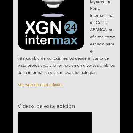
lugar en la
Feira
Internacional
de Galicia
ABANCA, se
afianza como
espacio para
el
intercambio de conocimientos desde el punto de
vista profesional y la formación en diversos ámbitos
de la informática y las nuevas tecnologías.
Ver web de esta edición
Vídeos de esta edición